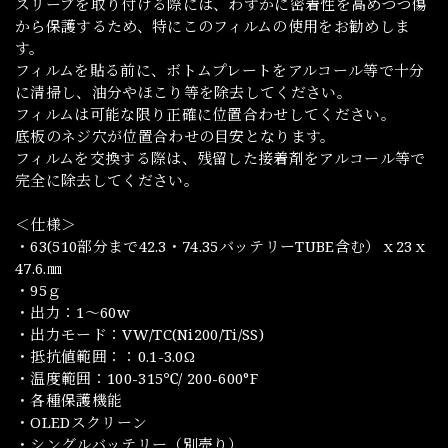
スリーブを取り付ける際には、わずかに密着性を高めつつ傷
から保護するため、特にこのフィルムの使用をお勧めしま
す。
フィルムを貼る前に、ボトムプレートをアルコール等で十分
に清掃し、油分やほこり等を除去してください。
フィルムは可能な限り正確に位置合わせしてください。
底板のネジ穴が位置合わせの目安となります。
フィルムを交換する際は、残留した接着剤をアルコール等で
完全に除去してください。
＜仕様＞
・63(510部分まで42.3・74.35バッテリーTUBE含む）ｘ23ｘ
47.6.㎜
・95ｇ
・出力：1～60w
・出力モード：VW/TC(Ni200/Ti/SS)
・抵抗値範囲：：0.1-3.0Ω
・温度範囲：100-315℃/ 200-600°F
・各種保護機能
・OLEDスクリーン
・シングルバッテリー（別売り）