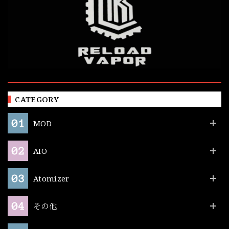
CATEGORY
MOD
AIO
Atomizer
その他