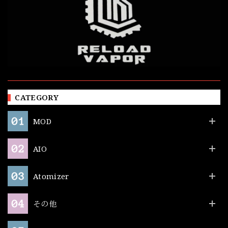
CATEGORY
MOD
AIO
Atomizer
その他