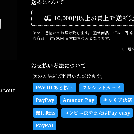
送料について
10,000円以上お買上で
送料
ヤマト運輸にてお届け致します。 通常商品 一律600円 
応商品 一律300円 日本国内のみとなります。
送
お支払い方法について
次の方法がご利用いただけます。
PAY ID あと払い
クレジットカード
ABOUT
PayPay
Amazon Pay
キャリア決済
銀行振込
コンビニ決済またはPay-easy
PayPal