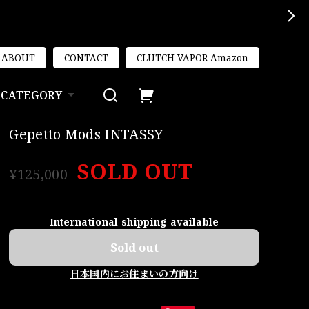
ABOUT
CONTACT
CLUTCH VAPOR Amazon
CATEGORY
Gepetto Mods INTASSY
SOLD OUT
¥125,000
International shipping available
Sold out
日本国内にお住まいの方向け