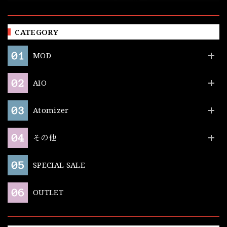
CATEGORY
MOD
AIO
Atomizer
その他
SPECIAL SALE
OUTLET