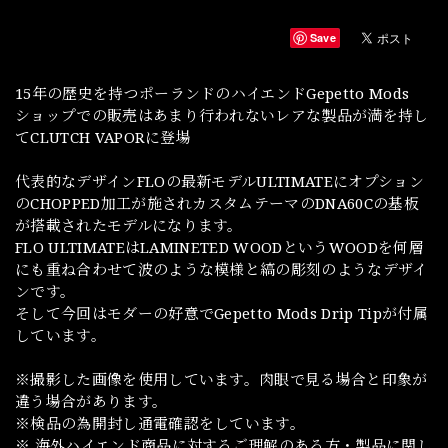
Save
15年の歴史を持つポーランドのハイエンドGepetto Mods
ショップでの販売はあまり行われないレアな製品が満を持し
てCLUTCH VAPORに登場
代表的なデザインFLOの最新モデルULTIMATEにオプション
のCHOPPED加工が施されカスタムテーマのDNA60Cの基板
が搭載されたモデルになります。
FLO ULTIMATEはLAMINETED WOODというWOODを何層
にも重ね合わせて波のような模様と縞の彫刻のようなデザイ
ンです。
そして今回はモダーの好意でGepetto Mods Drip Tipが付属
しています。
※撮影した画像を使用しています。肉眼で見る場合と印象が
違う場合があります。
※検品の為開封し通電確認をしています。
※ 海外ハイエンド商品に対するご理解のある方・製品に関し