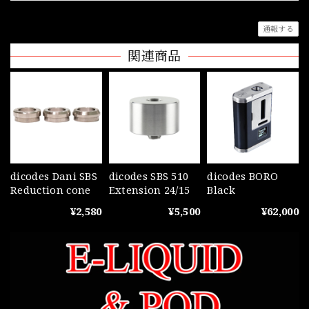
通報する
関連商品
dicodes Dani SBS
dicodes SBS 510
dicodes BORO
Reduction cone
Extension 24/15
Black
¥2,580
¥5,500
¥62,000