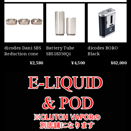
dicodes Dani SBS
Battery Tube
dicodes BORO
Reduction cone
SBS18350Qi
Black
¥2,580
¥4,500
¥62,000