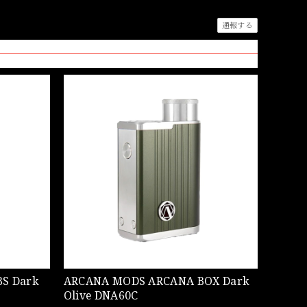
通報する
ARCANA MODS ARCANA BOX Dark
Olive DNA60C