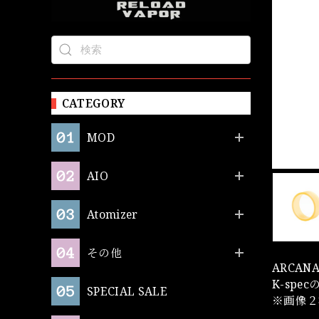
CATEGORY
MOD
AIO
Atomizer
その他
ARCAN
K-sp
SPECIAL SALE
※画像２枚