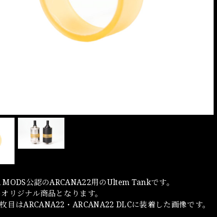
A MODS公認のARCANA22用のUltem Tankです。
ecのオリジナル商品となります。
目はARCANA22・ARCANA22 DLCに装着した画像です。