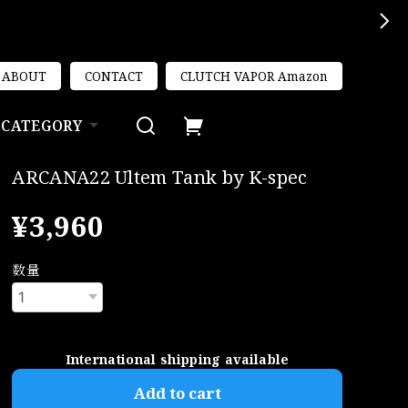
ABOUT
CONTACT
CLUTCH VAPOR Amazon
CATEGORY
ARCANA22 Ultem Tank by K-spec
¥3,960
数量
International shipping available
Add to cart