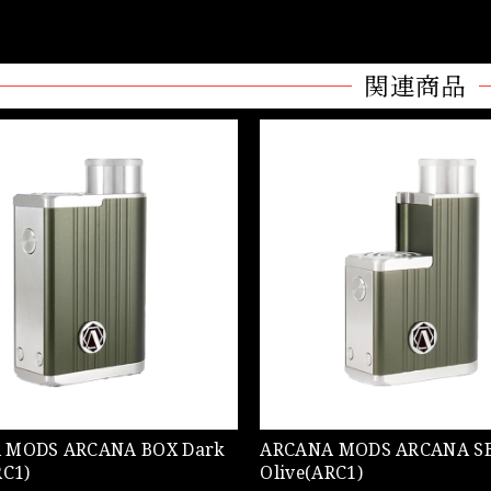
関連商品
CANA BOX Dark
ARCANA MODS ARCANA SBS Dark
RC1)
Olive(ARC1)