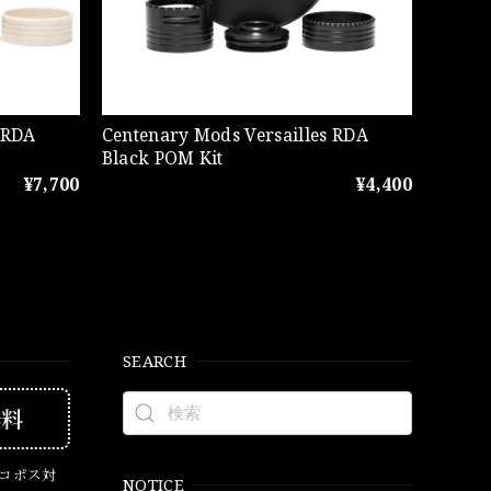
 RDA
Centenary Mods Versailles RDA
Black POM Kit
¥7,700
¥4,400
SEARCH
無料
ネコポス対
NOTICE