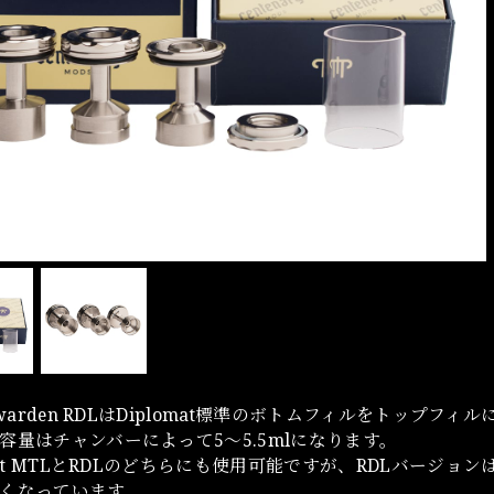
hwarden RDLはDiplomat標準のボトムフィルをトップフ
容量はチャンバーによって5～5.5mlになります。
omat MTLとRDLのどちらにも使用可能ですが、RDLバージョ
くなっています。