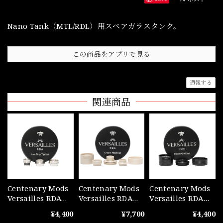
Nano Tank（MTL/RDL）用スペアガラスタンク。
この商品をアプリで見る
通報する
関連商品
Centenary Mods
Centenary Mods
Centenary Mods
Versailles RDA
Versailles RDA
Versailles RDA
Iron Drip Tip Kit
Cream Peek Kit
Black POM Kit
¥4,400
¥7,700
¥4,400