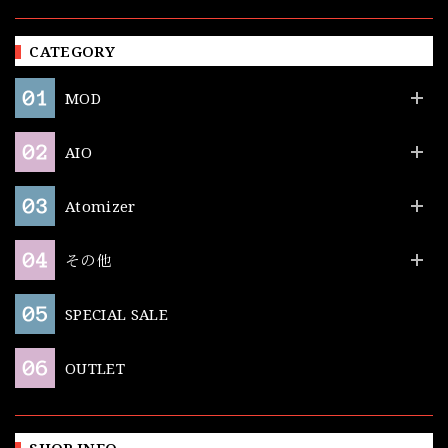
CATEGORY
MOD
AIO
Atomizer
その他
SPECIAL SALE
OUTLET